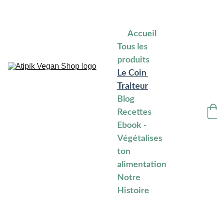
DÉCOUVREZ LA PREMIÈRE BOUTIK EN LIGNE 100% VEGAN SUR L’ÎLE 
DE LA RÉUNION  -  LIVRAISON RAPIDE SUR TOUTE L'ÎLE !
Accueil
Tous les 
produits
Le Coin 
Traiteur
Blog 
Recettes
Ebook - 
Végétalises 
ton 
alimentation
Notre 
Histoire